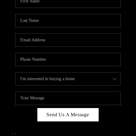
Send Us A Message
,
,